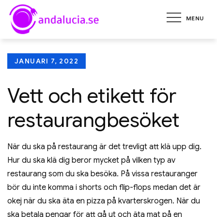
Skip
MENU
to
andalucia.se
Tips på restauranger och att
content
öppna egen restaurang
Posted
JANUARI 7, 2022
on
Vett och etikett för
restaurangbesöket
När du ska på restaurang är det trevligt att klä upp dig.
Hur du ska klä dig beror mycket på vilken typ av
restaurang som du ska besöka. På vissa restauranger
bör du inte komma i shorts och flip-flops medan det är
okej när du ska äta en pizza på kvarterskrogen. När du
ska betala pengar för att gå ut och äta mat på en