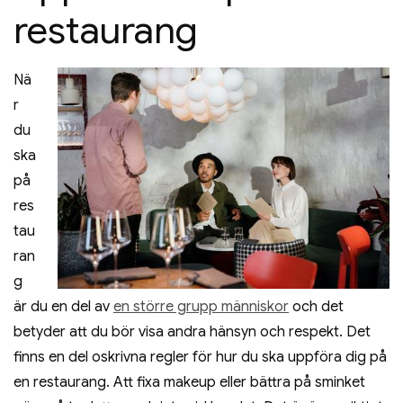
restaurang
Nä
r
du
ska
på
res
tau
ran
g
är du en del av
en större grupp människor
och det
betyder att du bör visa andra hänsyn och respekt. Det
finns en del oskrivna regler för hur du ska uppföra dig på
en restaurang. Att fixa makeup eller bättra på sminket