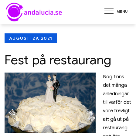
Skip
MENU
to
andalucia.se
Tips på restauranger och att
content
öppna egen restaurang
Posted
AUGUSTI 29, 2021
on
Fest på restaurang
Nog finns
det många
anledningar
till varför det
vore trevligt
att gå ut på
restaurang