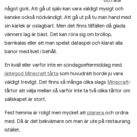
och äta
något gott. Att gå ut själv kan vara väldigt mysigt och
kanske också nödvändigt. Att gå ut på tu man hand med
sin kärlek är oslagbart. Men det finns tillfällen då glada
vänners lag är bäst. Det kan röra sig om bröllop,
barnkalas eller att man spelat dataspel och klarat alla
banor med livet i behåll.
En kväll eller varför inte en söndagseftermiddag med
jättegod Minecraft tårta
som huvudrätt borde ju vara
väldigt trevligt. Det finns så många olika slags
Minecraft
-
tårtor att välja mellan så varför inte ta två olika tårtor om
sällskapet är stort.
Fest hemma är roligt men mycket att
planera
och ordna
med. Då är det bekvämare om man är ute på restaurang
istället.