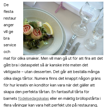
De
flesta
restaur
anger
vill ge
bra
service
och
mat för olika smaker. Men vill man gå ut för att fira att det
gått bra i dataspelet så är kanske inte maten det
viktigaste – utan desserten. Det går att beställa många
olika slags tårtor. Numera finns det knappt någon gräns
för hur kreativ en konditor kan vara när det gäller att
skapa den perfekta tårtan. En fantasifull tårta för
barnets
födelsedagskalas
eller en mäktig bröllopstårta i
flera våningar kan vara helt perfekt ute på restaurang.