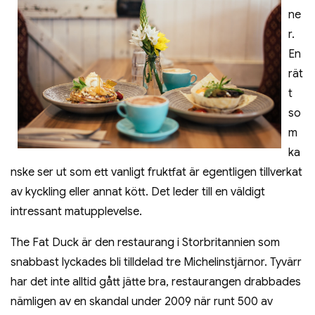
ne
r.
En
rät
t
so
m
ka
nske ser ut som ett vanligt fruktfat är egentligen tillverkat
av kyckling eller annat kött. Det leder till en väldigt
intressant matupplevelse.
The Fat Duck är den restaurang i Storbritannien som
snabbast lyckades bli tilldelad tre Michelinstjärnor. Tyvärr
har det inte alltid gått jätte bra, restaurangen drabbades
nämligen av en skandal under 2009 när runt 500 av