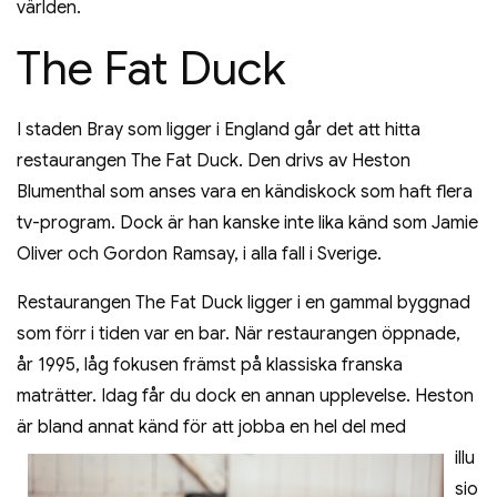
världen.
The Fat Duck
I staden Bray som ligger i England går det att hitta
restaurangen The Fat Duck. Den drivs av Heston
Blumenthal som anses vara en kändiskock som haft flera
tv-program. Dock är han kanske inte lika känd som Jamie
Oliver och Gordon Ramsay, i alla fall i Sverige.
Restaurangen The Fat Duck ligger i en gammal byggnad
som förr i tiden var en bar. När restaurangen öppnade,
år 1995, låg fokusen främst på klassiska franska
maträtter. Idag får du dock en annan upplevelse. Heston
är bl
and annat känd för att jobba en hel del med
illu
sio