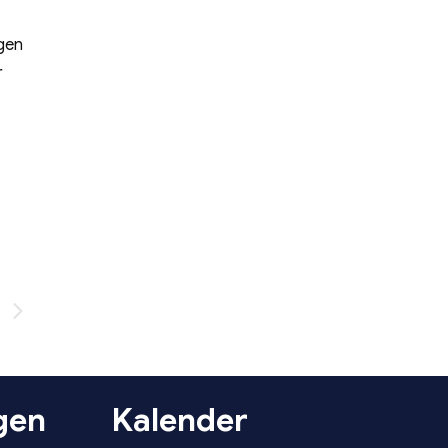
ngen
r
n
gen
Kalender