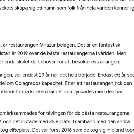
lyckats skapa sig ett namn som folk från hela världen känner i
n, är restaurangen Mirazur belägen. Det är en fantastisk
istan år 2019 över de bästa restaurangerna i världen. Men
et enda skälet du behöver för att besöka restaurangen.
n, var endast 29 år när det hela började. Endast ett år se
l del om Colagrecos kapacitet. Efter att restaurangen fick den
ta utlandsfödda kocken i landet som lyckades med den här
ppmärksammades för tävlingen för de bästa restaurangerna i
09, och det slutade med 35:e plats. I samband med den andra
 tog elfteplats. Det var först 2016 som de tog sig in bland top