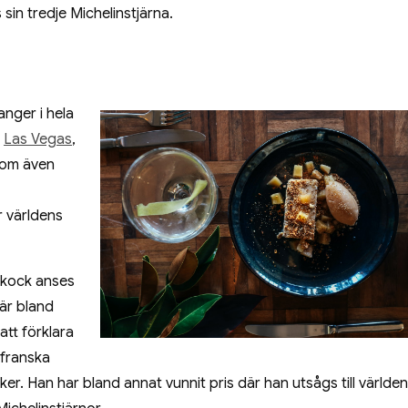
sin tredje Michelinstjärna.
nger i hela
i
Las Vegas
,
 som även
r världens
m kock anses
 är bland
att förklara
 franska
. Han har bland annat vunnit pris där han utsågs till världe