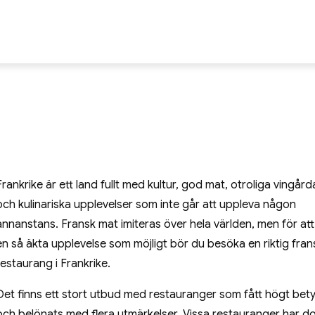
e
 och att öppna egen restaurang
Frankrike är ett land fullt med kultur, god mat, otroliga vingård
och kulinariska upplevelser som inte går att uppleva någon
annanstans. Fransk mat imiteras över hela världen, men för att
en så äkta upplevelse som möjligt bör du besöka en riktig fran
restaurang i Frankrike.
Det finns ett stort utbud med restauranger som fått högt bet
och belönats med flera utmärkelser. Vissa restauranger har d