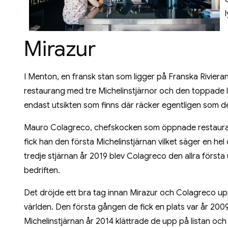
Mirazur
I Menton, en fransk stan som ligger på Franska Riviera
restaurang med tre Michelinstjärnor och den toppade l
endast utsikten som finns där räcker egentligen som d
Mauro Colagreco, chefskocken som öppnade restaurange
fick han den första Michelinstjärnan vilket säger en he
tredje stjärnan år 2019 blev Colagreco den allra förs
bedriften.
Det dröjde ett bra tag innan Mirazur och Colagreco u
världen. Den första gången de fick en plats var år 20
Michelinstjärnan år 2014 klättrade de upp på listan och