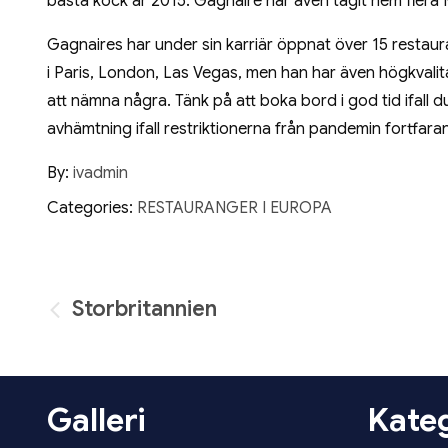
bästa kock år 2015. Gagnaire har även tagit hem flera M
Gagnaires har under sin karriär öppnat över 15 restau
i Paris, London, Las Vegas, men han har även högkvalit
att nämna några. Tänk på att boka bord i god tid ifall du
avhämtning ifall restriktionerna från pandemin fortfaran
By:
ivadmin
Categories:
RESTAURANGER I EUROPA
Inläggsnavigering
Storbritannien
Galleri
Kateg