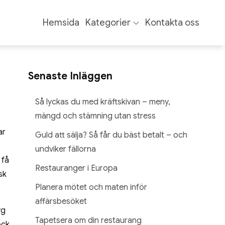
Hemsida
Kategorier
Kontakta oss
Senaste Inläggen
Så lyckas du med kräftskivan – meny,
mängd och stämning utan stress
ar
Guld att sälja? Så får du bäst betalt – och
undviker fällorna
 få
Restauranger i Europa
sk
Planera mötet och maten inför
affärsbesöket
yg
Tapetsera om din restaurang
ock