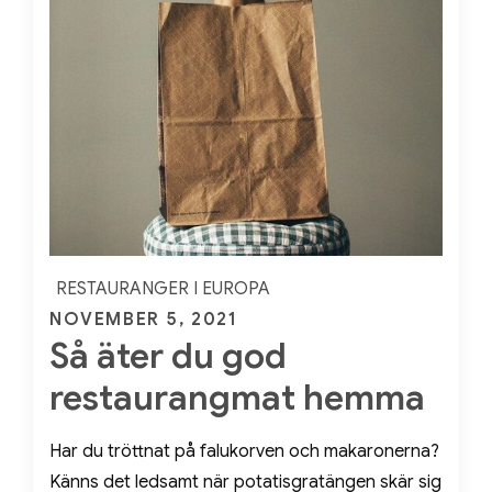
RESTAURANGER I EUROPA
Posted
NOVEMBER 5, 2021
Så äter du god
on
restaurangmat hemma
Har du tröttnat på falukorven och makaronerna?
Känns det ledsamt när potatisgratängen skär sig