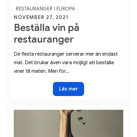
RESTAURANGER I EUROPA
Posted
NOVEMBER 27, 2021
Beställa vin på
on
restauranger
De flesta restauranger serverar mer än endast
mat. Det brukar även vara möjligt att beställa
viner till maten. Men för…
Beställa
Läs mer
vin
på
restauranger