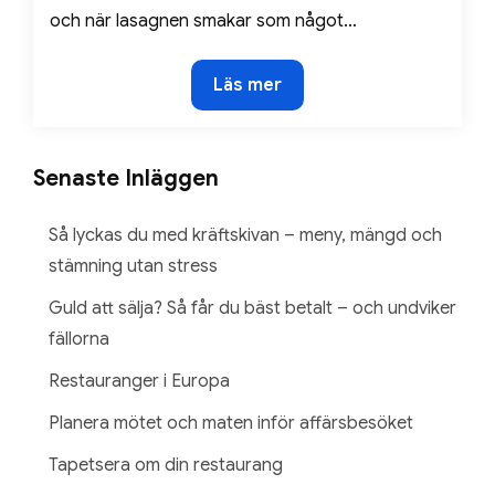
och när lasagnen smakar som något…
Så
Läs mer
äter
du
god
Senaste Inläggen
restaurangmat
hemma
Så lyckas du med kräftskivan – meny, mängd och
stämning utan stress
Guld att sälja? Så får du bäst betalt – och undviker
fällorna
Restauranger i Europa
Planera mötet och maten inför affärsbesöket
Tapetsera om din restaurang