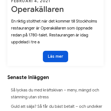
Posted
FEBRUARI 4, 2021
Operakällaren
on
En riktig stolthet när det kommer till Stockholms
restauranger är Operakällaren som öppnade
redan på 1780-talet. Restaurangen är idag
uppdelad i tre a
Operakällaren
Läs mer
Senaste Inläggen
Så lyckas du med kräftskivan – meny, mängd och
stämning utan stress
Guld att sälja? Så får du bäst betalt – och undviker