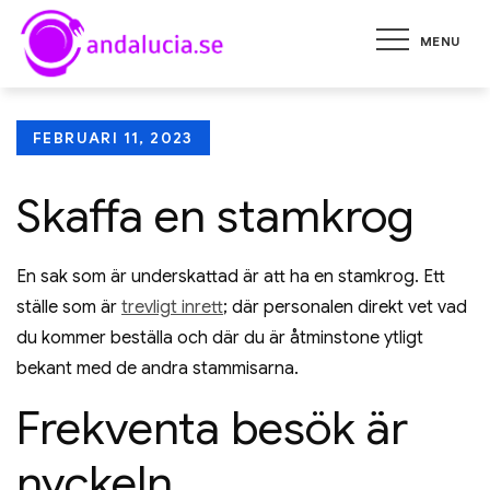
Skip
MENU
to
andalucia.se
Tips på restauranger och att
content
öppna egen restaurang
Posted
FEBRUARI 11, 2023
on
Skaffa en stamkrog
En sak som är underskattad är att ha en stamkrog. Ett
ställe som är
trevligt inrett
; där personalen direkt vet vad
du kommer beställa och där du är åtminstone ytligt
bekant med de andra stammisarna.
Frekventa besök är
nyckeln