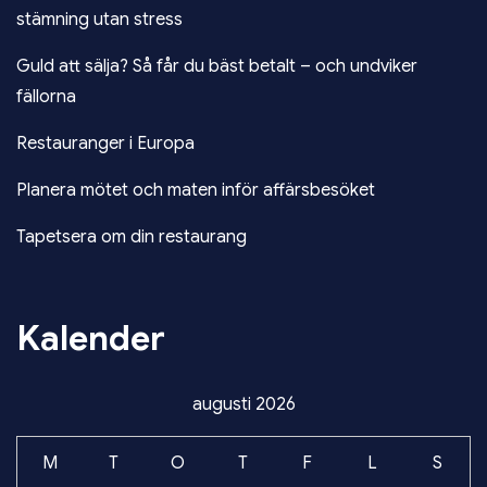
stämning utan stress
Guld att sälja? Så får du bäst betalt – och undviker
fällorna
Restauranger i Europa
Planera mötet och maten inför affärsbesöket
Tapetsera om din restaurang
Kalender
augusti 2026
M
T
O
T
F
L
S