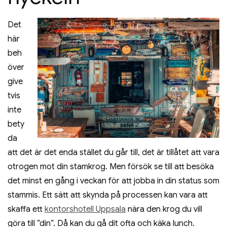
Det
här
beh
över
give
tvis
inte
bety
da
att det är det enda stället du går till, det är tillåtet att vara
otrogen mot din stamkrog. Men försök se till att besöka
det minst en gång i veckan för att jobba in din status som
stammis. Ett sätt att skynda på processen kan vara att
skaffa ett
kontorshotell Uppsala
nära den krog du vill
göra till ”din”. Då kan du gå dit ofta och käka lunch.