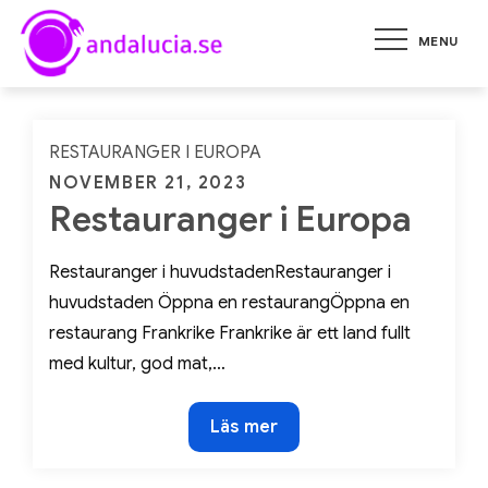
Skip
MENU
to
andalucia.se
Tips på restauranger och att
content
öppna egen restaurang
RESTAURANGER I EUROPA
Posted
NOVEMBER 21, 2023
Restauranger i Europa
on
Restauranger i huvudstadenRestauranger i
huvudstaden Öppna en restaurangÖppna en
restaurang Frankrike Frankrike är ett land fullt
med kultur, god mat,…
Restauranger
Läs mer
i
Europa